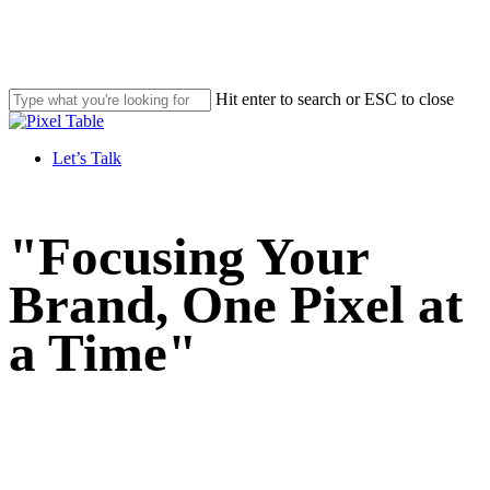
Skip
to
main
content
Hit enter to search or ESC to close
Close
Search
Let’s Talk
Menu
"Focusing Your
Brand, One Pixel at
a Time"