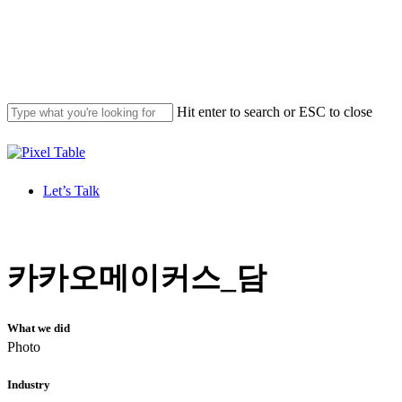
Skip
to
main
content
Hit enter to search or ESC to close
Close
Search
Let’s Talk
Menu
카카오메이커스_담
What we did
Photo
Industry