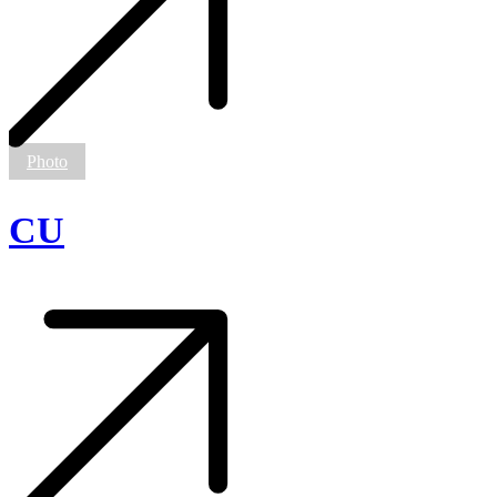
Photo
CU
CU